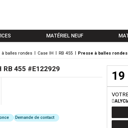
ICES
MATÉRIEL NEUF
MAT
 à balles rondes
Case IH
RB 455
Presse à balles ronde
H
RB 455
#E122929
19
VOTRE
ALYCI
nonce
Demande de contact