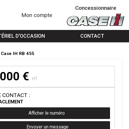
Concessionnaire
Mon compte
ÉRIEL D'OCCASION
CONTACT
s Case IH RB 455
 000
€
HT
 CONTACT :
A
CLEMENT
Afficher le numéro
Envoyer un message