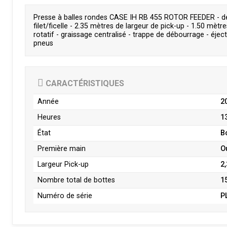
Presse à balles rondes CASE IH RB 455 ROTOR FEEDER - de 
filet/ficelle - 2.35 mètres de largeur de pick-up - 1.50 mèt
rotatif - graissage centralisé - trappe de débourrage - éject
pneus
CARACTÉRISTIQUES
Année
2
Heures
1
État
B
Première main
O
Largeur Pick-up
2
Nombre total de bottes
1
Numéro de série
P