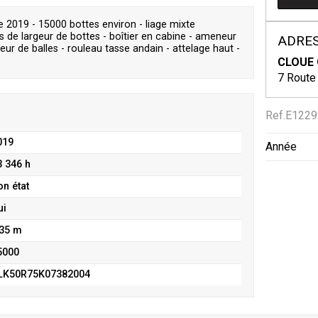
2019 - 15000 bottes environ - liage mixte
res de largeur de bottes - boîtier en cabine - ameneur
ADRES
eur de balles - rouleau tasse andain - attelage haut -
CLOUE 
7 Route
Ref.
E1229
019
Année
3 346 h
on état
ui
,35 m
5000
LK50R75K07382004