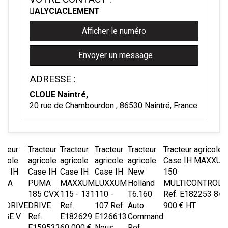
ALYCIA
CLEMENT
Afficher le numéro
Envoyer un message
ADRESSE :
CLOUE Naintré,
20 rue de Chambourdon , 86530 Naintré, France
acteur
Tracteur
Tracteur
Tracteur
Tracteur
Tracteur agricole
ricole
agricole
agricole
agricole
agricole
Case IH
MAXXU
se IH
Case IH
Case IH
Case IH
New
150
UMA
PUMA
MAXXUM
LUXXUM
Holland
MULTICONTROLL
5
185 CVX
115 - 131
110 -
T6.160
Ref.
E182253
84
XDRIVE
DRIVE
Ref.
107
Ref.
Auto
900
€
HT
AGE V
Ref.
E182629
E126613
Command
f.
E159532
60 000
€
Nous
Ref.