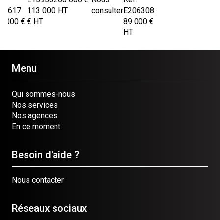
70617
113 000
HT
consulter
E206308
2 000
€
€
HT
89 000
€
HT
Menu
Qui sommes-nous
Nos services
Nos agences
En ce moment
Besoin d'aide ?
Nous contacter
Réseaux sociaux