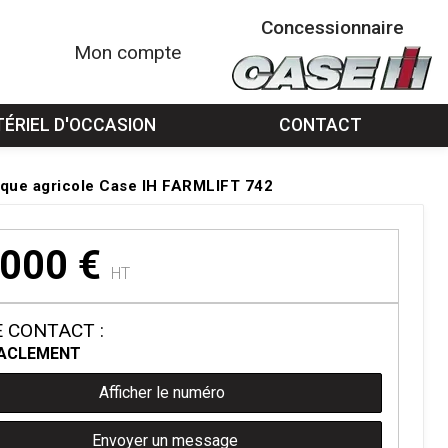
Concessionnaire
Mon compte
ÉRIEL D'OCCASION
CONTACT
ique agricole Case IH FARMLIFT 742
 000
€
HT
 CONTACT :
A
CLEMENT
Afficher le numéro
Envoyer un message