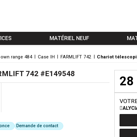
ICES
MATÉRIEL NEUF
MAT
own range 484
Case IH
FARMLIFT 742
Chariot télescop
RMLIFT 742
#E149548
28
VOTRE
ALYCI
nonce
Demande de contact