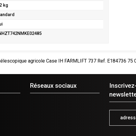
,2 kg
tandard
ui
NHZT742NMKE02485
télescopique agricole
Case IH
FARMLIFT 737
Ref.
E184736
75 
Réseaux sociaux
Inscrivez
newslette
adres