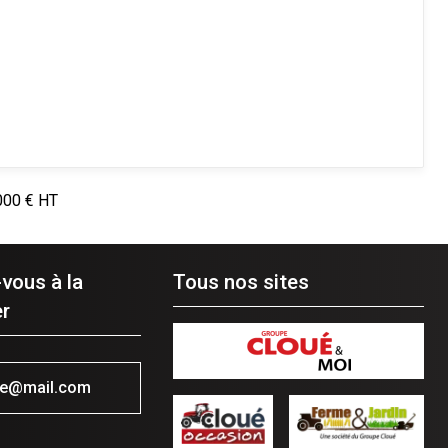
000
€
HT
-vous à la
Tous nos sites
r
se@mail.com