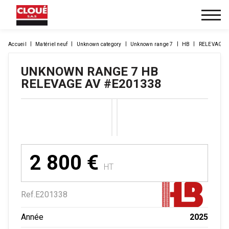
Accueil
Matériel neuf
Unknown category
Unknown range 7
HB
RELEVAGE 
UNKNOWN RANGE 7
HB
RELEVAGE AV
#E201338
2 800
€
HT
Ref.
E201338
2025
Année