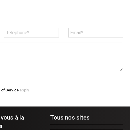
 of Service
apply.
-vous à la
Tous nos sites
r