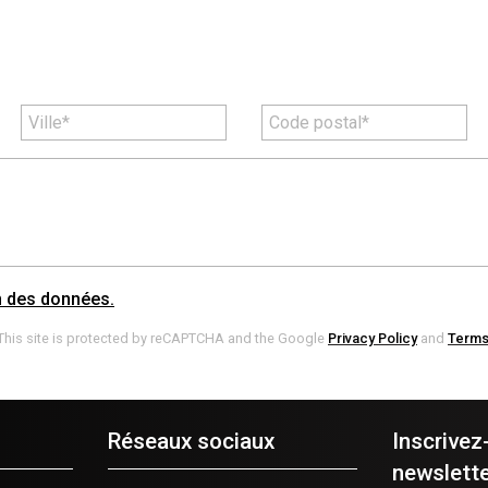
on des données.
This site is protected by reCAPTCHA and the Google
Privacy Policy
and
Terms
Réseaux sociaux
Inscrivez
newslette