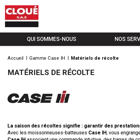
QUI SOMMES-NOUS
NOS SERV
Accueil
Gamme Case IH
Matériels de récolte
MATÉRIELS DE RÉCOLTE
La saison des récoltes signifie : garantir des prestations
Avec les moissonneuses-batteuses
Case IH
, vous engrang
Case IH
associent une commande intuitive, des barres de c