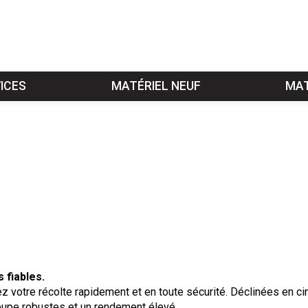
ICES
MATÉRIEL NEUF
MAT
 fiables.
ez votre récolte rapidement et en toute sécurité. Déclinées e
oupe robustes et un rendement élevé.