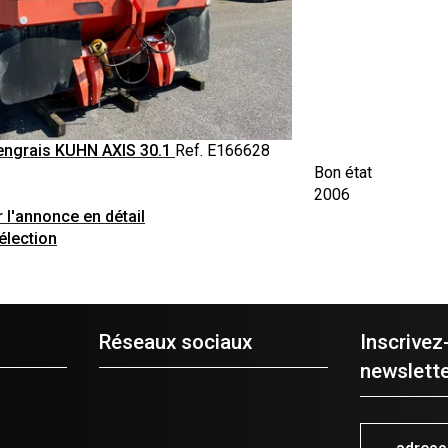
'engrais
KUHN
AXIS 30.1
Ref.
E166628
Bon état
2006
r l'annonce en détail
élection
Réseaux sociaux
Inscrivez
newslette