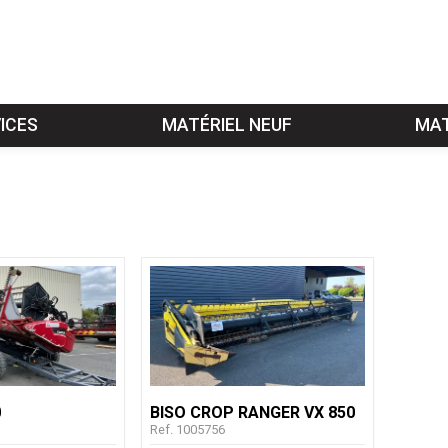
ICES
MATÉRIEL NEUF
MAT
0
BISO
CROP RANGER VX 850
Ref.
1005756