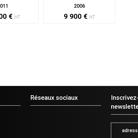
011
2006
00
€
9 900
€
HT
HT
Réseaux sociaux
Inscrivez
newslette
adres