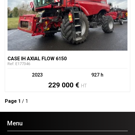
CASE IH
AXIAL FLOW 6150
Ref.
E177346
2023
927 h
229 000
€
HT
Page
1
/ 1
Menu