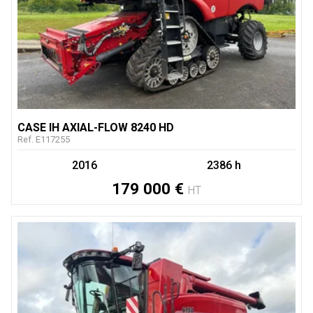
CASE IH
AXIAL-FLOW 8240 HD
Ref.
E117255
2016
2386 h
179 000
€
HT