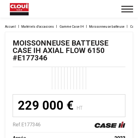
Accueil
Matériels d'occasions
Gamme Case IH
Moissonneuse batteuse
Case
MOISSONNEUSE BATTEUSE
CASE IH
AXIAL FLOW 6150
#E177346
229 000
€
HT
Ref.
E177346