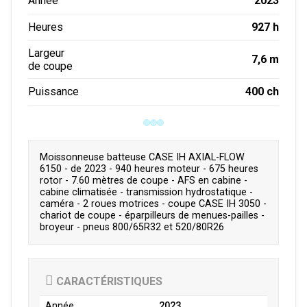
2023
Année
927 h
Heures
Largeur
7,6 m
de coupe
400 ch
Puissance
Moissonneuse batteuse CASE IH AXIAL-FLOW
6150 - de 2023 - 940 heures moteur - 675 heures
rotor - 7.60 mètres de coupe - AFS en cabine -
cabine climatisée - transmission hydrostatique -
caméra - 2 roues motrices - coupe CASE IH 3050 -
chariot de coupe - éparpilleurs de menues-pailles -
broyeur - pneus 800/65R32 et 520/80R26
CARACTÉRISTIQUES
Année
2023