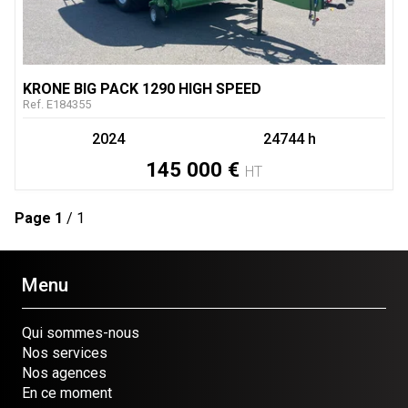
KRONE
BIG PACK 1290 HIGH SPEED
Ref.
E184355
2024
24744 h
145 000
€
HT
Page
1
/ 1
Menu
Qui sommes-nous
Nos services
Nos agences
En ce moment