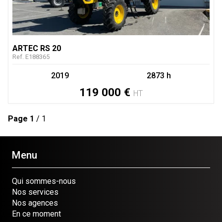
ARTEC
RS 20
Ref.
E188365
2019
2873 h
119 000
€
HT
Page
1
/ 1
Menu
Qui sommes-nous
Nos services
Nos agences
En ce moment