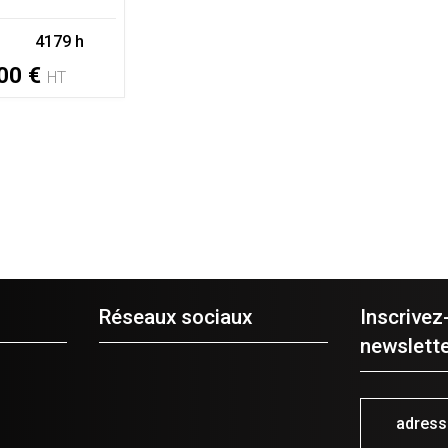
4179 h
00
€
HT
Réseaux sociaux
Inscrivez
newslette
adres