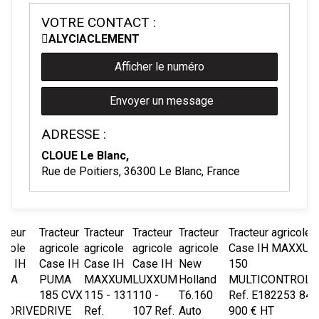
VOTRE CONTACT :
ALYCIA
CLEMENT
Afficher le numéro
Envoyer un message
ADRESSE :
CLOUE Le Blanc,
Rue de Poitiers, 36300 Le Blanc, France
acteur
Tracteur
Tracteur
Tracteur
Tracteur
Tracteur agricole
ricole
agricole
agricole
agricole
agricole
Case IH
MAXXU
se IH
Case IH
Case IH
Case IH
New
150
UMA
PUMA
MAXXUM
LUXXUM
Holland
MULTICONTROLL
5
185 CVX
115 - 131
110 -
T6.160
Ref.
E182253
84
XDRIVE
DRIVE
Ref.
107
Ref.
Auto
900
€
HT