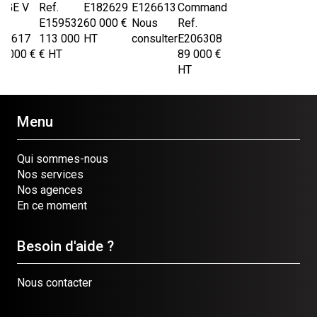
AGE V
Ref.
E182629
E126613
Command
f.
E159532
60 000
€
Nous
Ref.
70617
113 000
HT
consulter
E206308
2 000
€
€
HT
89 000
€
HT
Menu
Qui sommes-nous
Nos services
Nos agences
En ce moment
Besoin d'aide ?
Nous contacter