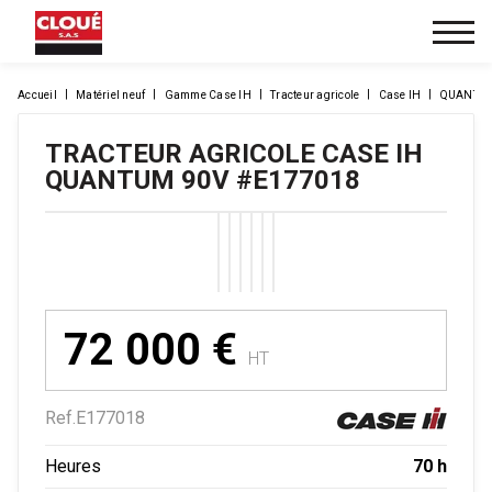
Accueil
Matériel neuf
Gamme Case IH
Tracteur agricole
Case IH
QUANTUM
TRACTEUR AGRICOLE
CASE IH
QUANTUM 90V
#E177018
72 000
€
HT
Ref.
E177018
70 h
Heures