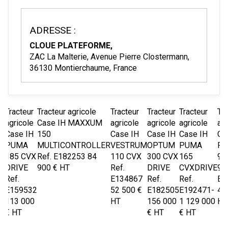
ADRESSE :
CLOUE PLATEFORME,
ZAC La Malterie, Avenue Pierre Clostermann,
36130 Montierchaume, France
Tracteur
Tracteur agricole
Tracteur
Tracteur
Tracteur
Tra
agricole
Case IH
MAXXUM
agricole
agricole
agricole
agr
Case IH
150
Case IH
Case IH
Case IH
Ca
PUMA
MULTICONTROLLER
VESTRUM
OPTUM
PUMA
FA
185 CVX
Ref.
E182253
84
110 CVX
300 CVX
165
95
DRIVE
900
€
HT
Ref.
DRIVE
CVXDRIVE
99
d
Ref.
E134867
Ref.
Ref.
E0
E159532
52 500
€
E182505
E192471-
41
8
113 000
HT
156 000
1
129 000
HT
€
€
HT
€
HT
€
HT