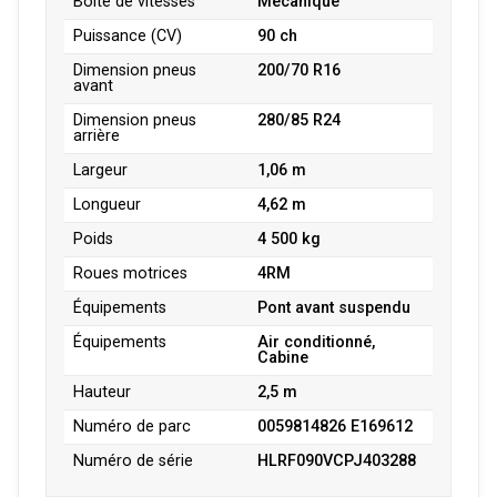
Boîte de vitesses
Mécanique
Puissance (CV)
90 ch
Dimension pneus
200/70 R16
avant
Dimension pneus
280/85 R24
arrière
Largeur
1,06 m
Longueur
4,62 m
Poids
4 500 kg
Roues motrices
4RM
Équipements
Pont avant suspendu
Équipements
Air conditionné,
Cabine
Hauteur
2,5 m
Numéro de parc
0059814826 E169612
Numéro de série
HLRF090VCPJ403288