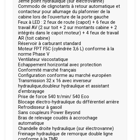
3ème point hydraulique (sur électrovanne)
Commodo de clignotants à retour automatique et
contacteur pour allumage du plafonnier de la
cabine lors de l'ouverture de la porte gauche
Feux à LED : 2 feux de route (capot) + 6 feux de
travail AV (2 sur toit + 2 sur montants cabine + 2
intégrés dans le capot moteur) + 4 feux de travail
AR (toit cabine)
Réservoir à carburant standard
Moteur FPT F5C (cylindrée 3,6 L) conforme à la
norme Phase V
Ventilateur viscostatique
Echappement horizontal avec protection
Conformité marché français
Configuration conforme au marché européen
Transmission 32 x 16 avec inverseur
hydraulique,doubleur hydraulique et assistant
d'embrayage
Prise de force 540 tr/min/ 540 Eco
Blocage électro-hydraulique du différentiel arrière
Refroidisseur à gasoil
Sans coupleurs Power Beyond
Bras de relevage coudés à accrochage
automatique
Chandelle droite hydraulique (sur électrovanne)
Freinage hydraulique de remorque double ligne
conforme à la TMR