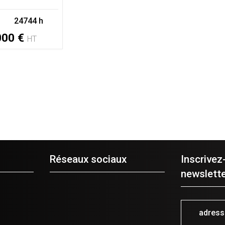
24744 h
000
€
HT
Réseaux sociaux
Inscrivez
newslette
adres