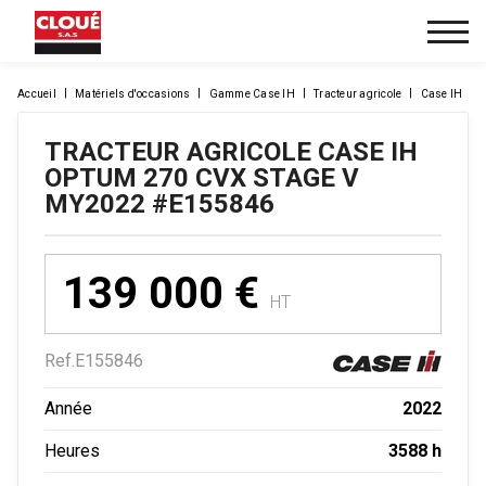
Accueil
Matériels d'occasions
Gamme Case IH
Tracteur agricole
Case IH
TRACTEUR AGRICOLE
CASE IH
OPTUM 270 CVX STAGE V
MY2022
#E155846
139 000
€
HT
Ref.
E155846
2022
Année
3588 h
Heures