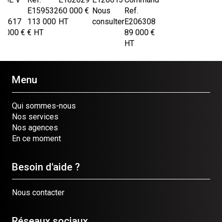
f.
E159532
60 000
€
Nous
Ref.
70617
113 000
HT
consulter
E206308
2 000
€
€
HT
89 000
€
HT
Menu
Qui sommes-nous
Nos services
Nos agences
En ce moment
Besoin d'aide ?
Nous contacter
Réseaux sociaux