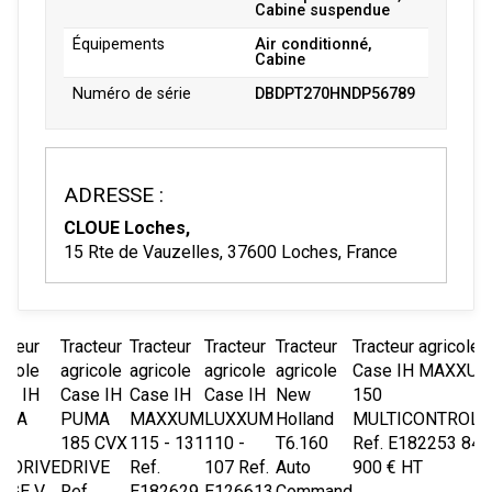
Cabine suspendue
Équipements
Air conditionné,
Cabine
Numéro de série
DBDPT270HNDP56789
ADRESSE :
CLOUE Loches,
15 Rte de Vauzelles, 37600 Loches, France
acteur
Tracteur
Tracteur
Tracteur
Tracteur
Tracteur agricole
ricole
agricole
agricole
agricole
agricole
Case IH
MAXXU
se IH
Case IH
Case IH
Case IH
New
150
UMA
PUMA
MAXXUM
LUXXUM
Holland
MULTICONTROLL
5
185 CVX
115 - 131
110 -
T6.160
Ref.
E182253
84
XDRIVE
DRIVE
Ref.
107
Ref.
Auto
900
€
HT
AGE V
Ref.
E182629
E126613
Command