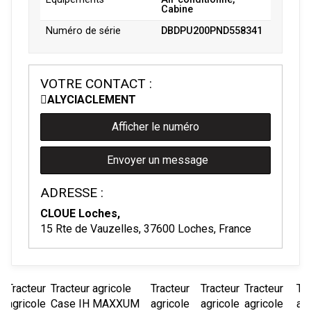
Cabine
Numéro de série
DBDPU200PND558341
VOTRE CONTACT :
ALYCIA
CLEMENT
Afficher le numéro
Envoyer un message
ADRESSE :
CLOUE Loches,
15 Rte de Vauzelles, 37600 Loches, France
Tracteur
Tracteur agricole
Tracteur
Tracteur
Tracteur
Tra
agricole
Case IH
MAXXUM
agricole
agricole
agricole
agr