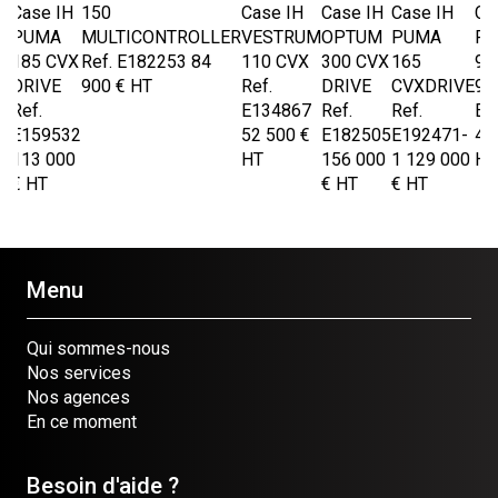
Case IH
150
Case IH
Case IH
Case IH
Ca
PUMA
MULTICONTROLLER
VESTRUM
OPTUM
PUMA
FA
185 CVX
Ref.
E182253
84
110 CVX
300 CVX
165
95
DRIVE
900
€
HT
Ref.
DRIVE
CVXDRIVE
99
d
Ref.
E134867
Ref.
Ref.
E0
E159532
52 500
€
E182505
E192471-
41
8
113 000
HT
156 000
1
129 000
HT
€
€
HT
€
HT
€
HT
Menu
Qui sommes-nous
Nos services
Nos agences
En ce moment
Besoin d'aide ?