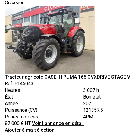
Occasion
Tracteur agricole
CASE IH
PUMA 165 CVXDRIVE STAGE V
Ref.
E145043
Heures
3 007 h
État
Bon état
Année
2021
Puissance (CV)
121357.5
Roues motrices
4RM
87 000
€
HT
Voir l'annonce en détail
Ajouter à ma sélection