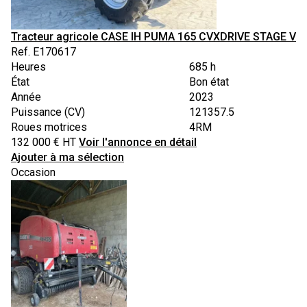
Tracteur agricole
CASE IH
PUMA 165 CVXDRIVE STAGE V
Ref.
E170617
Heures
685 h
État
Bon état
Année
2023
Puissance (CV)
121357.5
Roues motrices
4RM
132 000
€
HT
Voir l'annonce en détail
Ajouter à ma sélection
Occasion