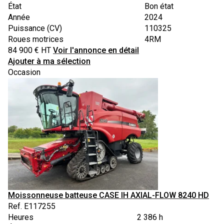
État
Bon état
Année
2024
Puissance (CV)
110325
Roues motrices
4RM
84 900
€
HT
Voir l'annonce en détail
Ajouter à ma sélection
Occasion
Moissonneuse batteuse
CASE IH
AXIAL-FLOW 8240 HD
Ref.
E117255
Heures
2 386 h