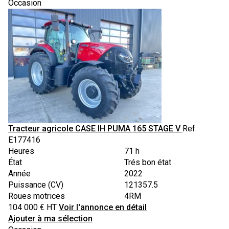
Occasion
Tracteur agricole
CASE IH
PUMA 165 STAGE V
Ref.
E177416
Heures
71 h
État
Trés bon état
Année
2022
Puissance (CV)
121357.5
Roues motrices
4RM
104 000
€
HT
Voir l'annonce en détail
Ajouter à ma sélection