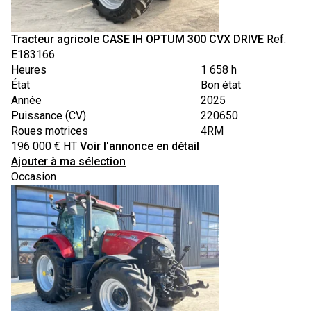
Tracteur agricole
CASE IH
OPTUM 300 CVX DRIVE
Ref.
E183166
Heures
1 658 h
État
Bon état
Année
2025
Puissance (CV)
220650
Roues motrices
4RM
196 000
€
HT
Voir l'annonce en détail
Ajouter à ma sélection
Occasion