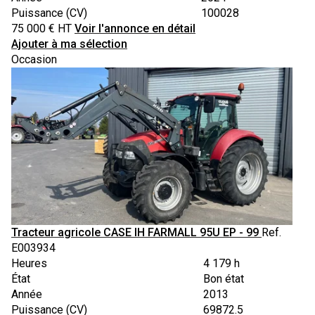
Puissance (CV)
100028
75 000
€
HT
Voir l'annonce en détail
Ajouter à ma sélection
Occasion
Tracteur agricole
CASE IH
FARMALL 95U EP - 99
Ref.
E003934
Heures
4 179 h
État
Bon état
Année
2013
Puissance (CV)
69872.5