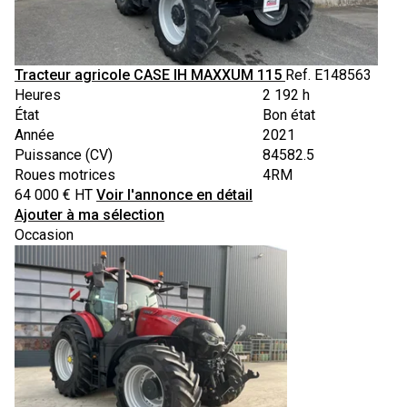
Tracteur agricole
CASE IH
MAXXUM 115
Ref.
E148563
Heures
2 192 h
État
Bon état
Année
2021
Puissance (CV)
84582.5
Roues motrices
4RM
64 000
€
HT
Voir l'annonce en détail
Ajouter à ma sélection
Occasion