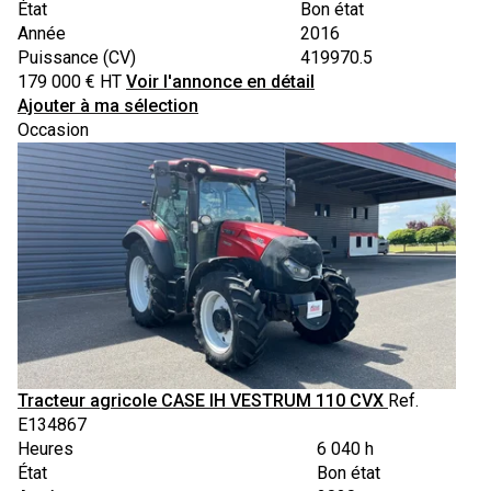
État
Bon état
Année
2016
Puissance (CV)
419970.5
179 000
€
HT
Voir l'annonce en détail
Ajouter à ma sélection
Occasion
Tracteur agricole
CASE IH
VESTRUM 110 CVX
Ref.
E134867
Heures
6 040 h
État
Bon état