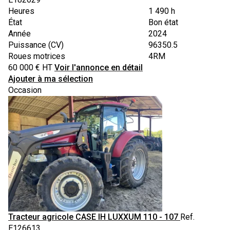
Heures
1 490 h
État
Bon état
Année
2024
Puissance (CV)
96350.5
Roues motrices
4RM
60 000
€
HT
Voir l'annonce en détail
Ajouter à ma sélection
Occasion
Tracteur agricole
CASE IH
LUXXUM 110 - 107
Ref.
E126613