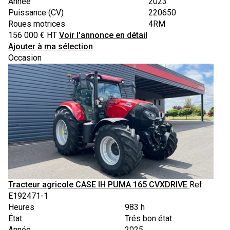
Année
2023
Puissance (CV)
220650
Roues motrices
4RM
156 000
€
HT
Voir l'annonce en détail
Ajouter à ma sélection
Occasion
Tracteur agricole
CASE IH
PUMA 165 CVXDRIVE
Ref.
E192471-1
Heures
983 h
État
Trés bon état
Année
2025