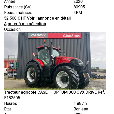
Année
2020
Puissance (CV)
80905
Roues motrices
4RM
52 500
€
HT
Voir l'annonce en détail
Ajouter à ma sélection
Occasion
Tracteur agricole
CASE IH
OPTUM 300 CVX DRIVE
Ref.
E182505
Heures
1 887 h
État
Bon état