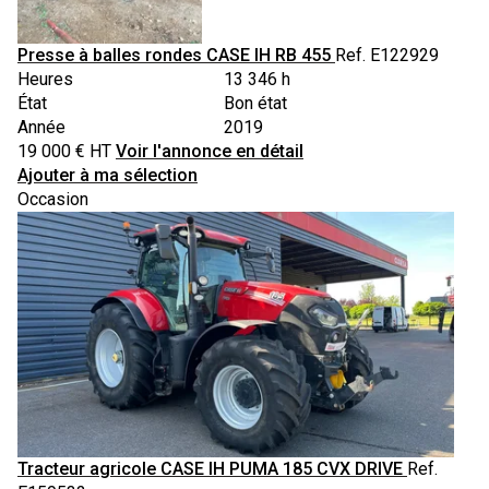
Presse à balles rondes
CASE IH
RB 455
Ref.
E122929
Heures
13 346 h
État
Bon état
Année
2019
19 000
€
HT
Voir l'annonce en détail
Ajouter à ma sélection
Occasion
Tracteur agricole
CASE IH
PUMA 185 CVX DRIVE
Ref.