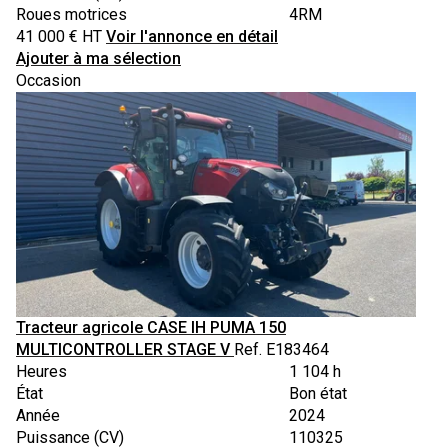
Roues motrices
4RM
41 000
€
HT
Voir l'annonce en détail
Ajouter à ma sélection
Occasion
Tracteur agricole
CASE IH
PUMA 150
MULTICONTROLLER STAGE V
Ref.
E183464
Heures
1 104 h
État
Bon état
Année
2024
Puissance (CV)
110325