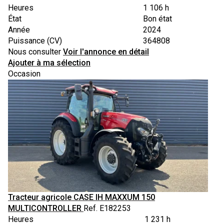
Heures
1 106 h
État
Bon état
Année
2024
Puissance (CV)
364808
Nous consulter
Voir l'annonce en détail
Ajouter à ma sélection
Occasion
Tracteur agricole
CASE IH
MAXXUM 150
MULTICONTROLLER
Ref.
E182253
Heures
1 231 h