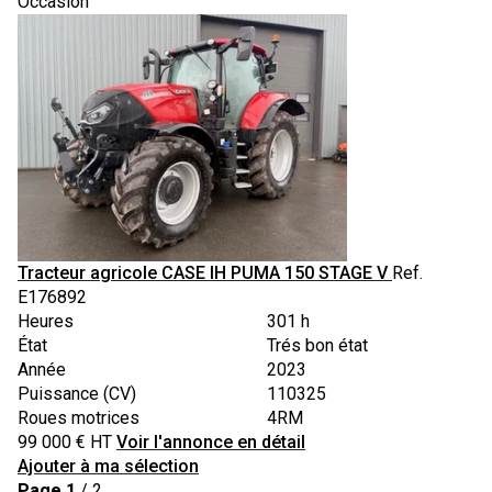
Occasion
Tracteur agricole
CASE IH
PUMA 150 STAGE V
Ref.
E176892
Heures
301 h
État
Trés bon état
Année
2023
Puissance (CV)
110325
Roues motrices
4RM
99 000
€
HT
Voir l'annonce en détail
Ajouter à ma sélection
Page
1
/ 2