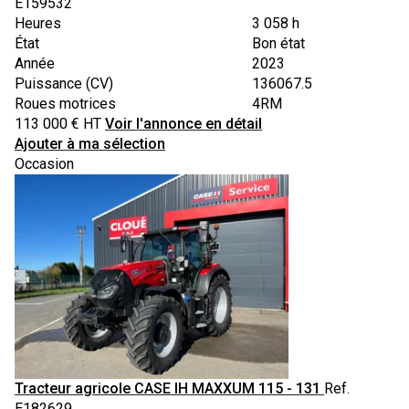
E159532
Heures
3 058 h
État
Bon état
Année
2023
Puissance (CV)
136067.5
Roues motrices
4RM
113 000
€
HT
Voir l'annonce en détail
Ajouter à ma sélection
Occasion
Tracteur agricole
CASE IH
MAXXUM 115 - 131
Ref.
E182629